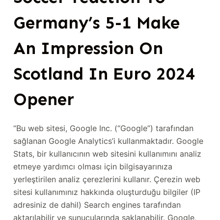
Germany’s 5-1 Make
An Impression On
Scotland In Euro 2024
Opener
“Bu web sitesi, Google Inc. (“Google”) tarafından
sağlanan Google Analytics’i kullanmaktadır. Google
Stats, bir kullanıcının web sitesini kullanımını analiz
etmeye yardımcı olması için bilgisayarınıza
yerleştirilen analiz çerezlerini kullanır. Çerezin web
sitesi kullanımınız hakkında oluşturduğu bilgiler (IP
adresiniz de dahil) Search engines tarafından
aktarılabilir ve sunucularında saklanabilir. Google,