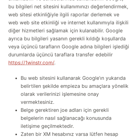
bu bilgileri net sitesini kullanımınızı değerlendirmek,
web sitesi etkinliğiyle ilgili raporlar derlemek ve
web web site etkinliği ve internet kullanımıyla ilişkili
diğer hizmetleri sağlamak için kulanabilir. Google
ayrıca bu bilgileri yasanın gerekli kıldığı koşullarda
veya üçüncü tarafların Google adına bilgileri işlediği
durumlarda üçüncü taraflara transfer edebilir
https://1winstr.com/
.
Bu web sitesini kullanarak Google’ın yukarıda
belirtilen şekilde empieza bu amaçlara yönelik
olarak verilerinizi işlemesine onay
vermektesiniz.
Belge gerektiren joe adları için gerekli
belgelerin nasıl sağlanacağı konusunda
iletişime geçilmektedir.
Zaten bir XM hesabınız varsa lütfen hesap