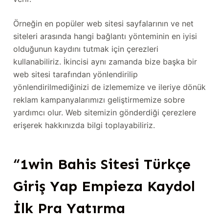
Örneğin en popüler web sitesi sayfalarının ve net
siteleri arasında hangi bağlantı yönteminin en iyisi
olduğunun kaydını tutmak için çerezleri
kullanabiliriz. İkincisi aynı zamanda bize başka bir
web sitesi tarafından yönlendirilip
yönlendirilmediğinizi de izlememize ve ileriye dönük
reklam kampanyalarımızı geliştirmemize sobre
yardımcı olur. Web sitemizin gönderdiği çerezlere
erişerek hakkınızda bilgi toplayabiliriz.
“1win Bahis Sitesi Türkçe
Giriş Yap Empieza Kaydol
İlk Pra Yatırma