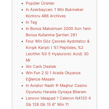
Popüler Ürünler
In Azerbaycan: 1 Win Bukmeker
Kontoru 486 Archives
In Tag
In Bonus Maksimum 2000 Azn 1win
Bonus Kullanma Şərtləri 281
Four Win Göz Çevresi Aydınlatıcı &
Kırışık Karşıtı ( %1 Peptides, %2
Lecithin %0 5 Hyaluronic Acid) 30
Ml
Xm Canlı Destek
Win Fun 2 Si 1 Arada Okyanus
Eğlence Masam
In Aviator Nadir ᐉ Məşhur Casino
Oyununu Harada Oynaya Bilərəm
Lenovo Ideapad 1 Celeron N4120 4
Gb 128 Gb 15 6″ Win 11