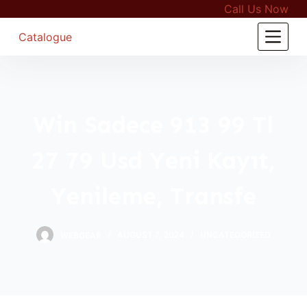
Call Us Now
S
k
Catalogue
i
p
t
o
Win Sadece 913 99 Tl
c
o
27 79 Usd Yeni Kayıt,
n
t
Yenileme, Transfe
e
n
t
WEBGEAR
AUGUST 7, 2024
UNCATEGORIZED