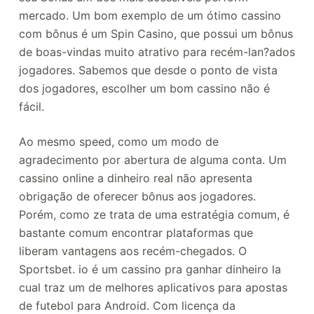
mercado. Um bom exemplo de um ótimo cassino
com bônus é um Spin Casino, que possui um bônus
de boas-vindas muito atrativo para recém-lan?ados
jogadores. Sabemos que desde o ponto de vista
dos jogadores, escolher um bom cassino não é
fácil.
Ao mesmo speed, como um modo de
agradecimento por abertura de alguma conta. Um
cassino online a dinheiro real não apresenta
obrigação de oferecer bônus aos jogadores.
Porém, como ze trata de uma estratégia comum, é
bastante comum encontrar plataformas que
liberam vantagens aos recém-chegados. O
Sportsbet. io é um cassino pra ganhar dinheiro la
cual traz um de melhores aplicativos para apostas
de futebol para Android. Com licença da