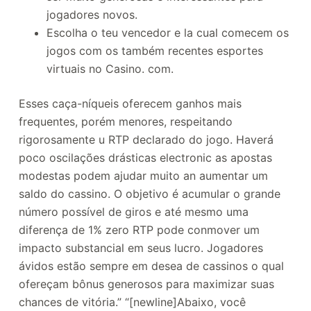
jogadores novos.
Escolha o teu vencedor e la cual comecem os
jogos com os também recentes esportes
virtuais no Casino. com.
Esses caça-níqueis oferecem ganhos mais
frequentes, porém menores, respeitando
rigorosamente u RTP declarado do jogo. Haverá
poco oscilações drásticas electronic as apostas
modestas podem ajudar muito an aumentar um
saldo do cassino. O objetivo é acumular o grande
número possível de giros e até mesmo uma
diferença de 1% zero RTP pode conmover um
impacto substancial em seus lucro. Jogadores
ávidos estão sempre em desea de cassinos o qual
ofereçam bônus generosos para maximizar suas
chances de vitória.” “[newline]Abaixo, você