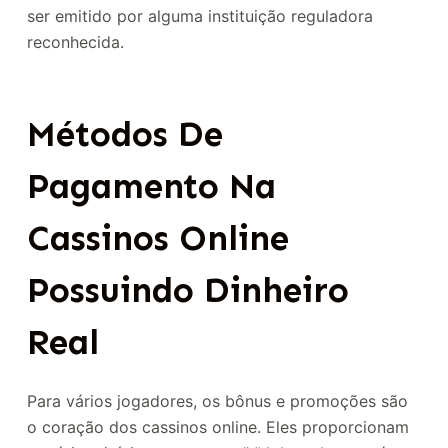
ser emitido por alguma instituição reguladora
reconhecida.
Métodos De
Pagamento Na
Cassinos Online
Possuindo Dinheiro
Real
Para vários jogadores, os bônus e promoções são
o coração dos cassinos online. Eles proporcionam