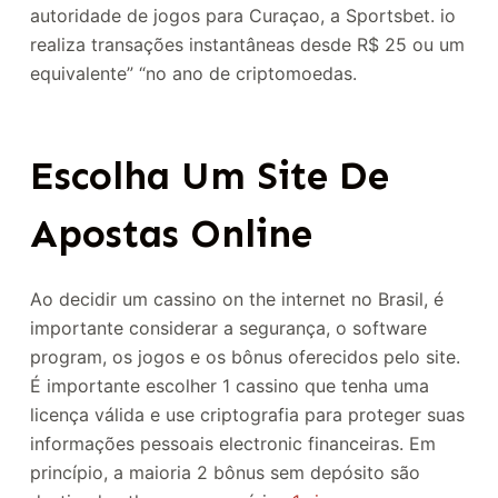
autoridade de jogos para Curaçao, a Sportsbet. io
realiza transações instantâneas desde R$ 25 ou um
equivalente” “no ano de criptomoedas.
Escolha Um Site De
Apostas Online
Ao decidir um cassino on the internet no Brasil, é
importante considerar a segurança, o software
program, os jogos e os bônus oferecidos pelo site.
É importante escolher 1 cassino que tenha uma
licença válida e use criptografia para proteger suas
informações pessoais electronic financeiras. Em
princípio, a maioria 2 bônus sem depósito são