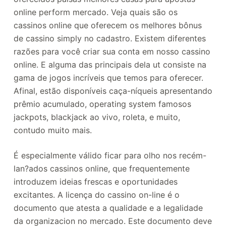
online perform mercado. Veja quais são os
cassinos online que oferecem os melhores bônus
de cassino simply no cadastro. Existem diferentes
razões para você criar sua conta em nosso cassino
online. E alguma das principais dela ut consiste na
gama de jogos incríveis que temos para oferecer.
Afinal, estão disponíveis caça-níqueis apresentando
prêmio acumulado, operating system famosos
jackpots, blackjack ao vivo, roleta, e muito,
contudo muito mais.
É especialmente válido ficar para olho nos recém-
lan?ados cassinos online, que frequentemente
introduzem ideias frescas e oportunidades
excitantes. A licença do cassino on-line é o
documento que atesta a qualidade e a legalidade
da organizacion no mercado. Este documento deve