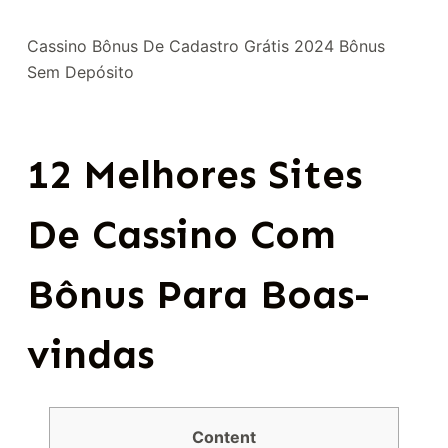
Cassino Bônus De Cadastro Grátis 2024 Bônus
Sem Depósito
12 Melhores Sites
De Cassino Com
Bônus Para Boas-
vindas
Content