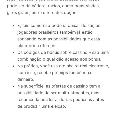
pode ser de vários” “meios, como boas-vindas,
giros grátis, entre diferentes opções.
E, tais como não poderia deixar de ser, os
jogadores brasileiros também já estão
sonhando com as possibilidades que essa
plataforma oferece.
Os códigos de bônus sobre cassino – são uma
combinação o qual dão acesso aos bônus.
Na prática, você usa o dinheiro real electronic,
com isso, recebe prêmips também na
dinheiro.
Na superfície, as ofertas de cassino tem a
possibilidade de ser muito atraentes, mas
recomendamos ler as letras pequenas antes
de produzir uma eleição.