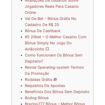
Avaliações De Usuários Sobre
Jogadores Reais Para Cassino
Online
Vai De Bet – Bônus Grátis No
Cadastro De R$ 20
Bônus De Cashback
#5 20bet – O Melhor Cassino Com
Bônus Simply No Jogo Do
Aviãozinho 💥
Como Funcionam Os Bônus Sem
Depósito?
Revise Operating-system Termos
Da Promoção
Rodadas Grátis 🎁
Requisitos De Apostas
Benefícios Dos Bônus Sem Depósito
Bodog Bônus
Brazino777 Bônus – Melhor Bônus