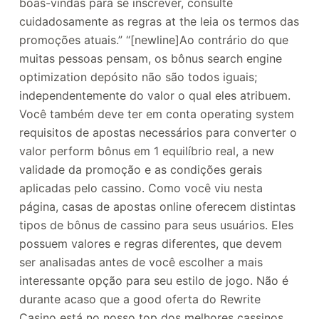
boas-vindas para se inscrever, consulte
cuidadosamente as regras at the leia os termos das
promoções atuais.” “[newline]Ao contrário do que
muitas pessoas pensam, os bônus search engine
optimization depósito não são todos iguais;
independentemente do valor o qual eles atribuem.
Você também deve ter em conta operating system
requisitos de apostas necessários para converter o
valor perform bônus em 1 equilíbrio real, a new
validade da promoção e as condições gerais
aplicadas pelo cassino. Como você viu nesta
página, casas de apostas online oferecem distintas
tipos de bônus de cassino para seus usuários. Eles
possuem valores e regras diferentes, que devem
ser analisadas antes de você escolher a mais
interessante opção para seu estilo de jogo. Não é
durante acaso que a good oferta do Rewrite
Casino está no nosso top dos melhores cassinos