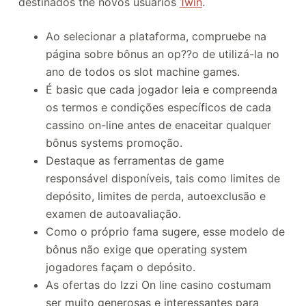
destinados the novos usuários
1win
.
Ao selecionar a plataforma, compruebe na
página sobre bônus an op??o de utilizá-la no
ano de todos os slot machine games.
É basic que cada jogador leia e compreenda
os termos e condições específicos de cada
cassino on-line antes de enaceitar qualquer
bônus systems promoção.
Destaque as ferramentas de game
responsável disponíveis, tais como limites de
depósito, limites de perda, autoexclusão e
examen de autoavaliação.
Como o próprio fama sugere, esse modelo de
bônus não exige que operating system
jogadores façam o depósito.
As ofertas do Izzi On line casino costumam
ser muito generosas e interessantes para