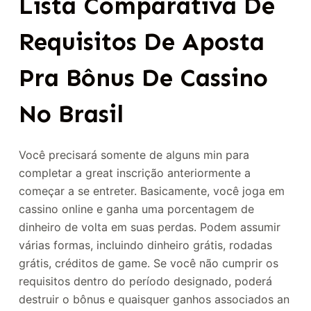
Lista Comparativa De
Requisitos De Aposta
Pra Bônus De Cassino
No Brasil
Você precisará somente de alguns min para
completar a great inscrição anteriormente a
começar a se entreter. Basicamente, você joga em
cassino online e ganha uma porcentagem de
dinheiro de volta em suas perdas. Podem assumir
várias formas, incluindo dinheiro grátis, rodadas
grátis, créditos de game. Se você não cumprir os
requisitos dentro do período designado, poderá
destruir o bônus e quaisquer ganhos associados an