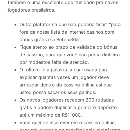
também é uma excelente oportunidade pra novos
jogadores brasileiros.
Outra plataforma que não poderia ficar” “para
fora da nossa lista de internet casinos com
bônus grátis é a Betpix365.
Fique atento ao prazo de validade do bônus
de cassino, para que você não perca dinheiro
por modestos falta de atenção.
O rollover é a palavra la cual usada para
explicar quantas vezes um jogador deve
arriesgar dentro do cassino online así que
usted possa sacar os seus ganhos.
Os novos jogadores recebem 200 rodadas
grátis e podem duplicar o primeiro depósito
até um máximo de R$1. 000.
Você quer se inscrever em o cassino online,