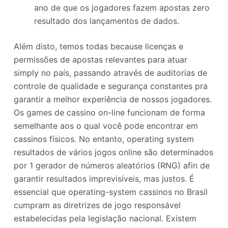
ano de que os jogadores fazem apostas zero
resultado dos lançamentos de dados.
Além disto, temos todas because licenças e
permissões de apostas relevantes para atuar
simply no país, passando através de auditorias de
controle de qualidade e segurança constantes pra
garantir a melhor experiência de nossos jogadores.
Os games de cassino on-line funcionam de forma
semelhante aos o qual você pode encontrar em
cassinos físicos. No entanto, operating system
resultados de vários jogos online são determinados
por 1 gerador de números aleatórios (RNG) afin de
garantir resultados imprevisíveis, mas justos. É
essencial que operating-system cassinos no Brasil
cumpram as diretrizes de jogo responsável
estabelecidas pela legislação nacional. Existem