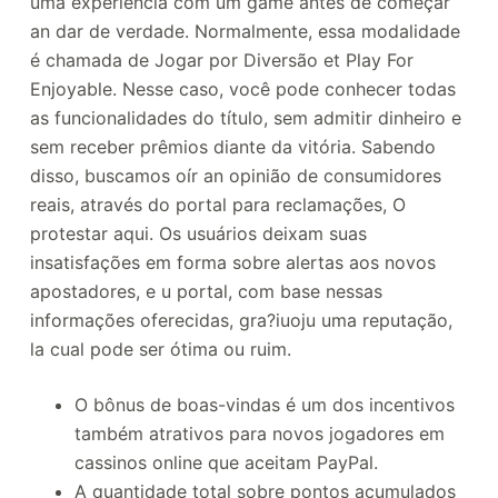
uma experiência com um game antes de começar
an dar de verdade. Normalmente, essa modalidade
é chamada de Jogar por Diversão et Play For
Enjoyable. Nesse caso, você pode conhecer todas
as funcionalidades do título, sem admitir dinheiro e
sem receber prêmios diante da vitória. Sabendo
disso, buscamos oír an opinião de consumidores
reais, através do portal para reclamações, O
protestar aqui. Os usuários deixam suas
insatisfações em forma sobre alertas aos novos
apostadores, e u portal, com base nessas
informações oferecidas, gra?iuoju uma reputação,
la cual pode ser ótima ou ruim.
O bônus de boas-vindas é um dos incentivos
também atrativos para novos jogadores em
cassinos online que aceitam PayPal.
A quantidade total sobre pontos acumulados