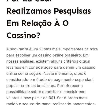
Realizamos Pesquisas
Em Relação À O
Cassino?
A seguran?a é um 2 itens mais importantes na hora
para escolher um cassino online brasileiro. Em
nossas análises, existem alguns critérios o qual
levamos em consideração para definir um cassino
online como seguro. Neste momento, o pix é
considerado o método de pagamento cependant
popular entre os brasileiros. Por oferecer a
possibilidade sobre depositar e concluir com
valores a new partir de R$1. Ser o orden mais
rapido e seguro do ramo, realizando pagamentos