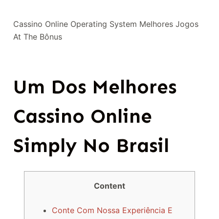
Cassino Online Operating System Melhores Jogos
At The Bônus
Um Dos Melhores
Cassino Online
Simply No Brasil
Content
Conte Com Nossa Experiência E