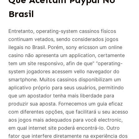
Que Aceitam Paypal No
Brasil
Entretanto, operating-system cassinos físicos
continuam vetados, sendo considerados jogos
ilegais no Brasil. Porém, sony ericsson um online
casino não apresenta um application, certamente
tem um site responsivo, afin de que” “operating-
system jogadores acessem vello navegador do
smartphone. Muitos cassinos disponibilizam um
aplicativo próprio para seus usuários, permitindo
que um apostador tenha mais liberdade para
produzir sua aposta. Fornecemos um guia eficaz
com diferentes opções, que facilitará u seu acesso
aos jogos mais adequados para você electronic,
em qual internet site poderá encontrá-lo. Outro
fator que interfere diretamente na experiência dos