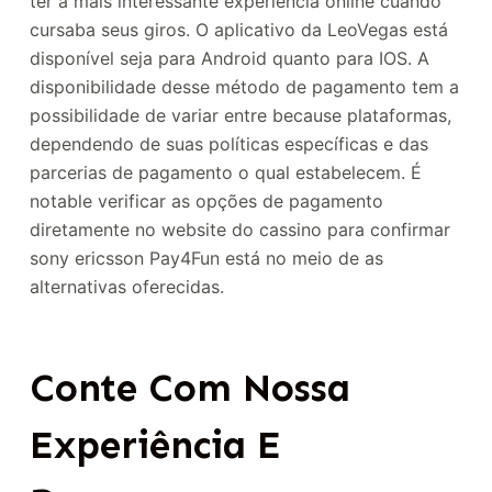
ter a mais interessante experiência online cuando
cursaba seus giros. O aplicativo da LeoVegas está
disponível seja para Android quanto para IOS. A
disponibilidade desse método de pagamento tem a
possibilidade de variar entre because plataformas,
dependendo de suas políticas específicas e das
parcerias de pagamento o qual estabelecem. É
notable verificar as opções de pagamento
diretamente no website do cassino para confirmar
sony ericsson Pay4Fun está no meio de as
alternativas oferecidas.
Conte Com Nossa
Experiência E