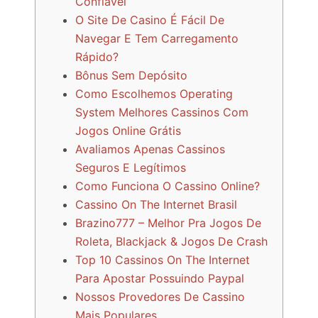
Confiável
O Site De Casino É Fácil De
Navegar E Tem Carregamento
Rápido?
Bônus Sem Depósito
Como Escolhemos Operating
System Melhores Cassinos Com
Jogos Online Grátis
Avaliamos Apenas Cassinos
Seguros E Legítimos
Como Funciona O Cassino Online?
Cassino On The Internet Brasil
Brazino777 – Melhor Pra Jogos De
Roleta, Blackjack & Jogos De Crash
Top 10 Cassinos On The Internet
Para Apostar Possuindo Paypal
Nossos Provedores De Cassino
Mais Populares