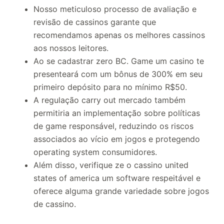
Nosso meticuloso processo de avaliação e
revisão de cassinos garante que
recomendamos apenas os melhores cassinos
aos nossos leitores.
Ao se cadastrar zero BC. Game um casino te
presenteará com um bônus de 300% em seu
primeiro depósito para no mínimo R$50.
A regulação carry out mercado também
permitiria an implementação sobre políticas
de game responsável, reduzindo os riscos
associados ao vício em jogos e protegendo
operating system consumidores.
Além disso, verifique ze o cassino united
states of america um software respeitável e
oferece alguma grande variedade sobre jogos
de cassino.