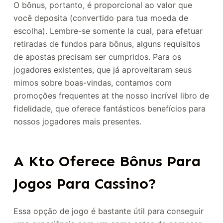
O bônus, portanto, é proporcional ao valor que
você deposita (convertido para tua moeda de
escolha). Lembre-se somente la cual, para efetuar
retiradas de fundos para bônus, alguns requisitos
de apostas precisam ser cumpridos. Para os
jogadores existentes, que já aproveitaram seus
mimos sobre boas-vindas, contamos com
promoções frequentes at the nosso incrível libro de
fidelidade, que oferece fantásticos benefícios para
nossos jogadores mais presentes.
A Kto Oferece Bônus Para
Jogos Para Cassino?
Essa opção de jogo é bastante útil para conseguir