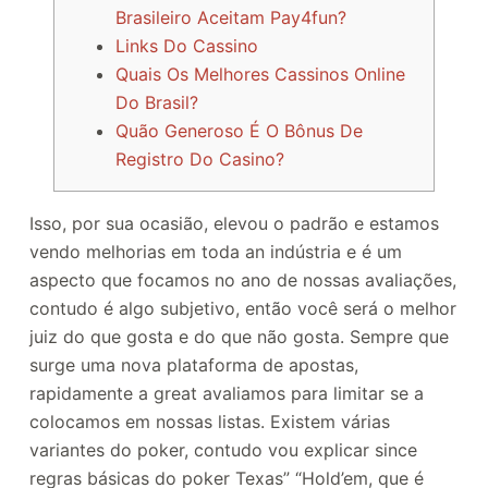
Brasileiro Aceitam Pay4fun?
Links Do Cassino
Quais Os Melhores Cassinos Online
Do Brasil?
Quão Generoso É O Bônus De
Registro Do Casino?
Isso, por sua ocasião, elevou o padrão e estamos
vendo melhorias em toda an indústria e é um
aspecto que focamos no ano de nossas avaliações,
contudo é algo subjetivo, então você será o melhor
juiz do que gosta e do que não gosta. Sempre que
surge uma nova plataforma de apostas,
rapidamente a great avaliamos para limitar se a
colocamos em nossas listas. Existem várias
variantes do poker, contudo vou explicar since
regras básicas do poker Texas” “Hold’em, que é