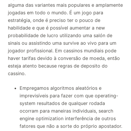
alguma das variantes mais populares e amplamente
jogadas em todo o mundo. É um jogo para
estratégia, onde é preciso ter o pouco de
habilidade e que é possível aumentar a new
probabilidade de lucro utilizando uma salón de
sinais ou assistindo uma survive ao vivo para um
jogador profissional. Em cassinos mundiais pode
haver tarifas devido à conversão de moeda, então
esteja atento because regras de deposito do
cassino.
Empregamos algoritmos aleatórios e
imprevisíveis para fazer com que operating-
system resultados de qualquer rodada
ocorram para maneiras individuais, search
engine optimization interferência de outros
fatores que não a sorte do próprio apostador.