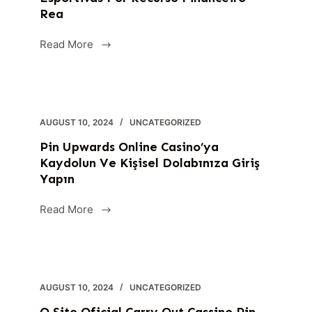
Rea
Read More
AUGUST 10, 2024
UNCATEGORIZED
Pin Upwards Online Casino’ya
Kaydolun Ve Kişisel Dolabınıza Giriş
Yapın️
Read More
AUGUST 10, 2024
UNCATEGORIZED