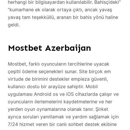
herhangi bir bilgisayardan kullanılabilir. Bahisçideki”
“kumarhane ek olarak ortaya çıktı, ancak yavaş
yavaş tam teşekküllü, aranan bir bahis yönü haline
geldi.
Mostbet Azerbaijan
Mostbet, farklı oyuncuların tercihlerine uyacak
çeşitli ödeme seçenekleri sunar. Site birçok em
virtude de birimini destekler empieza güvenli,
kullanıcı dostu bir arayüze sahiptir. Mobil
uygulaması Android os ve iOS cihazlarda çalışır ve
oyuncuların ilerlemelerini kaydetmelerine ve her
yerden oyun oynamalarına olanak tanır. Şirket
ayrıca soruları yanıtlamak ve yardım sağlamak için
7/24 hizmet veren bir canlı sohbet destek ekibine