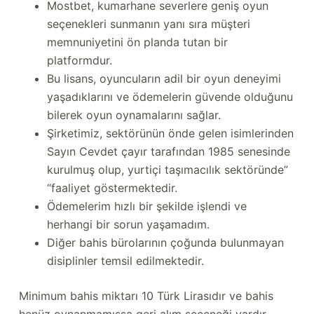
Mostbet, kumarhane severlere geniş oyun
seçenekleri sunmanın yanı sıra müşteri
memnuniyetini ön planda tutan bir
platformdur.
Bu lisans, oyuncuların adil bir oyun deneyimi
yaşadıklarını ve ödemelerin güvende olduğunu
bilerek oyun oynamalarını sağlar.
Şirketimiz, sektörünün önde gelen isimlerinden
Sayın Cevdet çayır tarafından 1985 senesinde
kurulmuş olup, yurtiçi taşımacılık sektöründe”
“faaliyet göstermektedir.
Ödemelerim hızlı bir şekilde işlendi ve
herhangi bir sorun yaşamadım.
Diğer bahis bürolarının çoğunda bulunmayan
disiplinler temsil edilmektedir.
Minimum bahis miktarı 10 Türk Lirasıdır ve bahis