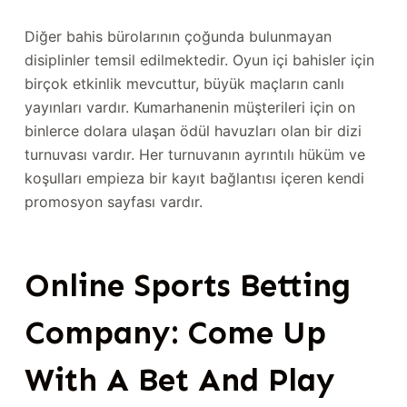
Diğer bahis bürolarının çoğunda bulunmayan
disiplinler temsil edilmektedir. Oyun içi bahisler için
birçok etkinlik mevcuttur, büyük maçların canlı
yayınları vardır. Kumarhanenin müşterileri için on
binlerce dolara ulaşan ödül havuzları olan bir dizi
turnuvası vardır. Her turnuvanın ayrıntılı hüküm ve
koşulları empieza bir kayıt bağlantısı içeren kendi
promosyon sayfası vardır.
Online Sports Betting
Company: Come Up
With A Bet And Play