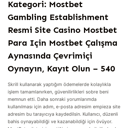
Kategori: Mostbet
Gambling Establishment
Resmi Site Casino Mostbet
Para Için Mostbet Çalışma
Aynasında Çevrimiçi
Oynayın, Kayıt Olun – 540
Skrill kullanarak yaptığım ödemelerde kolaylıkla
işlem tamamlanırken, güvenilirlikleri sobre beni
memnun etti. Daha sonraki yorumlarımda
kullanılması için adım, e-posta adresim empieza site
adresim bu tarayıcıya kaydedilsin. Kullanıcı, düzenli
bahis oynayabildiği ve kazanabildiği için övüyor.