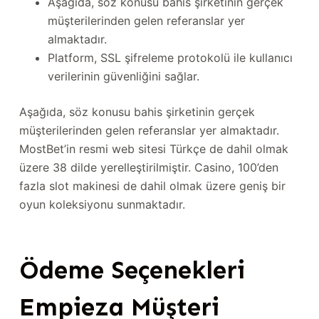
Aşağıda, söz konusu bahis şirketinin gerçek
müşterilerinden gelen referanslar yer
almaktadır.
Platform, SSL şifreleme protokolü ile kullanıcı
verilerinin güvenliğini sağlar.
Aşağıda, söz konusu bahis şirketinin gerçek
müşterilerinden gelen referanslar yer almaktadır.
MostBet’in resmi web sitesi Türkçe de dahil olmak
üzere 38 dilde yerelleştirilmiştir. Casino, 100’den
fazla slot makinesi de dahil olmak üzere geniş bir
oyun koleksiyonu sunmaktadır.
Ödeme Seçenekleri
Empieza Müşteri