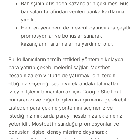
Bahisçinin ofisinden kazançların çekilmesi Rus
bankaları tarafından verilen banka kartlarına
yapılır.
Hem en yeni hem de mevcut oyunculara çeşitli
promosyonlar ve bonuslar sunarak
kazançlarını artırmalarına yardımcı olur.
Bu, kullanıcıların tercih ettikleri yöntemle kolayca
para yatırıp çekebilmelerini sağlar. Mostbet
hesabınıza em virtude de yatırmak için, tercih
ettiğiniz seçeneği seçin ve ekrandaki talimatları
izleyin. İşlemi tamamlamak için Google Shell out
numaranızı ve diğer bilgilerinizi girmeniz gerekebilir.
Listeden para çekme yöntemini seçmeniz ve
istediğiniz miktarda parayı hesabınıza eklemeniz
yeterlidir. Mostbet’in sunduğu promosyonlar ve
bonusları kişisel deneyimlerime dayanarak