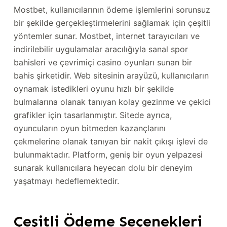
Mostbet, kullanıcılarının ödeme işlemlerini sorunsuz
bir şekilde gerçekleştirmelerini sağlamak için çeşitli
yöntemler sunar. Mostbet, internet tarayıcıları ve
indirilebilir uygulamalar aracılığıyla sanal spor
bahisleri ve çevrimiçi casino oyunları sunan bir
bahis şirketidir. Web sitesinin arayüzü, kullanıcıların
oynamak istedikleri oyunu hızlı bir şekilde
bulmalarına olanak tanıyan kolay gezinme ve çekici
grafikler için tasarlanmıştır. Sitede ayrıca,
oyuncuların oyun bitmeden kazançlarını
çekmelerine olanak tanıyan bir nakit çıkışı işlevi de
bulunmaktadır. Platform, geniş bir oyun yelpazesi
sunarak kullanıcılara heyecan dolu bir deneyim
yaşatmayı hedeflemektedir.
Çeşitli Ödeme Seçenekleri