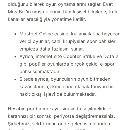
olduğunu bilerek oyun oynamalarını sağlar. Evet –
MostBet’in müşterilerinin tüm kişisel bilgileri şifreli
kanallar aracılığıyla yönetime iletilir.
Mostbet Online casino, kullanıcılarına heyecan
verici oyunlar, canlı krupiyeler, spor bahisleri
empieza daha fazlasını sunar.
Ayrıca, internet site Counter Strike ve Dota 2
gibi popüler oyunlarda birçok çekici e-spor
bahsi sunmaktadır.
Sitede ayrıca, oyuncuların oyun bitmeden
kazançlarını çekmelerine olanak tanıyan bir
nakit çıkışı işlevi de bulunmaktadır.
Hesabın pra birimi kayıt sırasında seçilmelidir –
kararınızı bir sonraki periyotta değiştiremezsiniz.
Şirketimiz, sektörünün önde gelen isimlerinden