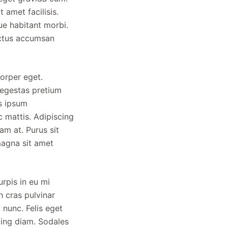
 amet facilisis.
ue habitant morbi.
uctus accumsan
corper eget.
s egestas pretium
s ipsum
c mattis. Adipiscing
am at. Purus sit
magna sit amet
urpis in eu mi
h cras pulvinar
nunc. Felis eget
cing diam. Sodales