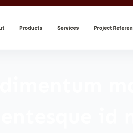
ut
Products
Services
Project Refere
dimentum ma
lentesque id 