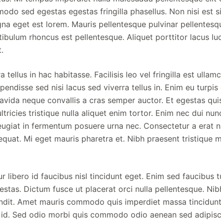
o sed egestas egestas fringilla phasellus. Non nisi est sit
na eget est lorem. Mauris pellentesque pulvinar pellentesq
tibulum rhoncus est pellentesque. Aliquet porttitor lacus l
.
a tellus in hac habitasse. Facilisis leo vel fringilla est ullam
endisse sed nisi lacus sed viverra tellus in. Enim eu turpi
avida neque convallis a cras semper auctor. Et egestas qui
ltricies tristique nulla aliquet enim tortor. Enim nec dui nun
feugiat in fermentum posuere urna nec. Consectetur a erat n
quat. Mi eget mauris pharetra et. Nibh praesent tristique 
 libero id faucibus nisl tincidunt eget. Enim sed faucibus t
tas. Dictum fusce ut placerat orci nulla pellentesque. Nib
ndit. Amet mauris commodo quis imperdiet massa tincidunt 
tis id. Sed odio morbi quis commodo odio aenean sed adipis