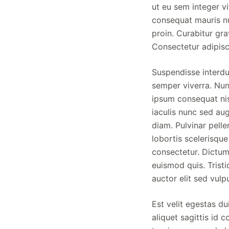
ut eu sem integer vi
consequat mauris nu
proin. Curabitur gr
Consectetur adipisci
Suspendisse interdu
semper viverra. Nun
ipsum consequat nisl
iaculis nunc sed au
diam. Pulvinar pelle
lobortis scelerisque
consectetur. Dictu
euismod quis. Trist
auctor elit sed vul
Est velit egestas du
aliquet sagittis id 