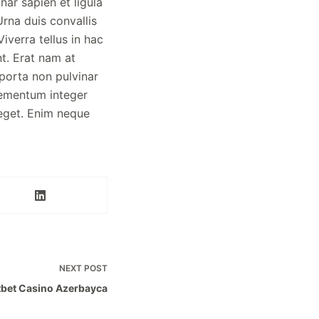
ar sapien et ligula
rna duis convallis
Viverra tellus in hac
t. Erat nam at
 porta non pulvinar
lementum integer
 eget. Enim neque
NEXT
POST
bet Casino Azerbayca