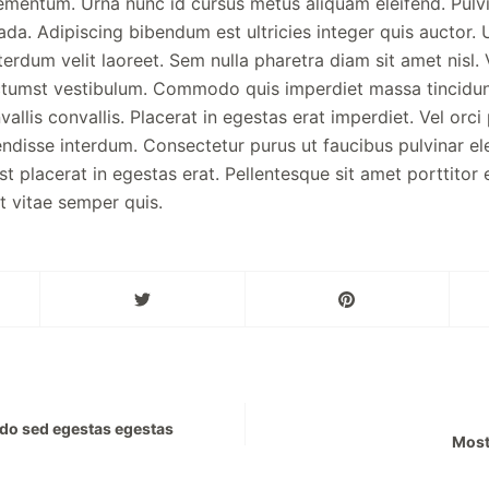
ementum. Urna nunc id cursus metus aliquam eleifend. Pulvin
da. Adipiscing bibendum est ultricies integer quis auctor. U
nterdum velit laoreet. Sem nulla pharetra diam sit amet nisl. 
ctumst vestibulum. Commodo quis imperdiet massa tincidun
vallis convallis. Placerat in egestas erat imperdiet. Vel orci
ndisse interdum. Consectetur purus ut faucibus pulvinar e
t placerat in egestas erat. Pellentesque sit amet porttitor
t vitae semper quis.
do sed egestas egestas
Most