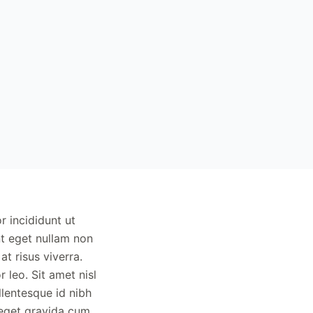
r incididunt ut
nt eget nullam non
at risus viverra.
r leo. Sit amet nisl
llentesque id nibh
 eget gravida cum.