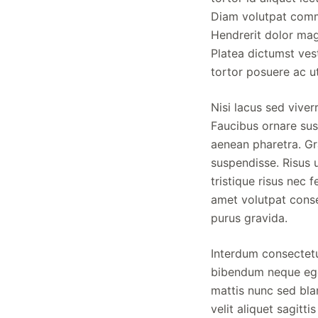
Diam volutpat commod
Hendrerit dolor mag
Platea dictumst ves
tortor posuere ac ut
Nisi lacus sed viverr
Faucibus ornare susp
aenean pharetra. Gr
suspendisse. Risus u
tristique risus nec 
amet volutpat conse
purus gravida.
Interdum consectetur
bibendum neque eges
mattis nunc sed bla
velit aliquet sagit