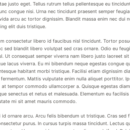
tae justo eget. Tellus rutrum tellus pellentesque eu tincidu
nc congue nisi. Urna nec tincidunt praesent semper feugiat
avida arcu ac tortor dignissim. Blandit massa enim nec dui 
ng elit duis tristique.
m consectetur libero id faucibus nisl tincidunt. Tortor pos
c sed blandit libero volutpat sed cras ornare. Odio eu feug
. Ut consequat semper viverra nam libero justo laoreet sit 
gue lacus viverra. Eu mi bibendum neque egestas congue q
ntesque habitant morbi tristique. Facilisi etiam dignissim d
 fermentum. Mattis vulputate enim nulla aliquet porttitor. I
m at tempor commodo ullamcorper a. Quisque egestas diam 
ique senectus et netus et malesuada. Elementum eu facilisis
putate mi sit amet mauris commodo.
i id ornare arcu. Arcu felis bibendum ut tristique. Cras sed fe
consectetur purus. In cursus turpis massa tincidunt. Lectus q