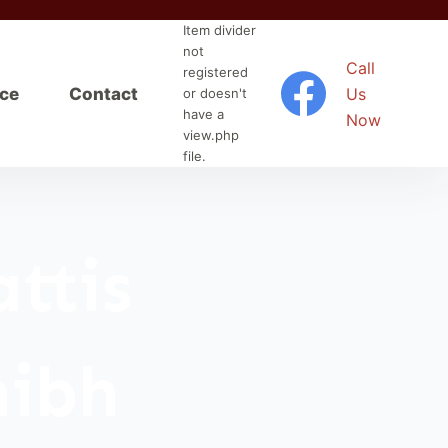
Item divider
not
Call
registered
nce
Contact
Us
or doesn't
have a
Now
view.php
file.
ttis
nibh