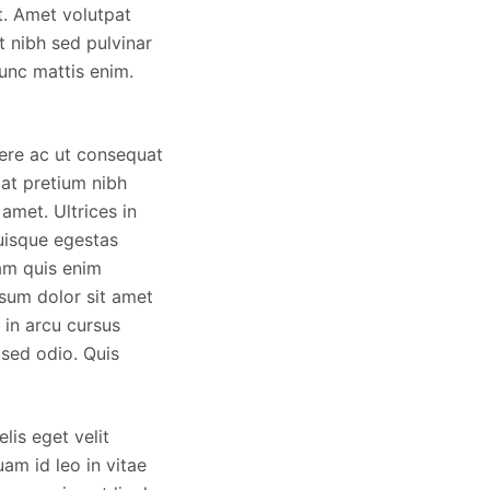
nt. Amet volutpat
 nibh sed pulvinar
nunc mattis enim.
uere ac ut consequat
iat pretium nibh
amet. Ultrices in
uisque egestas
iam quis enim
psum dolor sit amet
in arcu cursus
 sed odio. Quis
lis eget velit
uam id leo in vitae