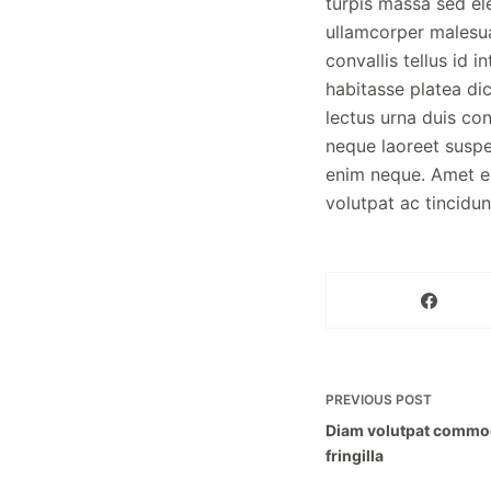
turpis massa sed el
ullamcorper malesua
convallis tellus id i
habitasse platea di
lectus urna duis con
neque laoreet suspe
enim neque. Amet es
volutpat ac tincidun
PREVIOUS
POST
Diam volutpat commo
fringilla