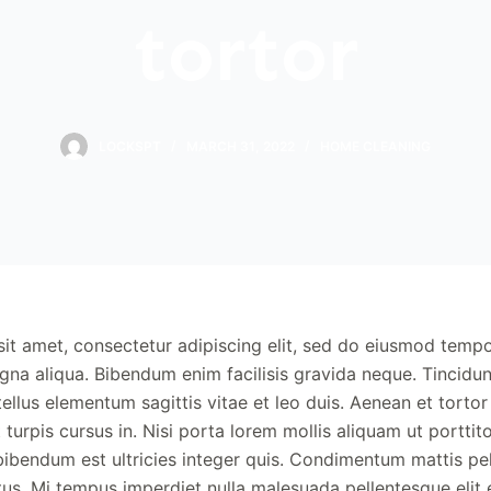
tortor
LOCKSPT
MARCH 31, 2022
HOME CLEANING
it amet, consectetur adipiscing elit, sed do eiusmod tempo
gna aliqua. Bibendum enim facilisis gravida neque. Tincidu
 tellus elementum sagittis vitae et leo duis. Aenean et tortor 
 turpis cursus in. Nisi porta lorem mollis aliquam ut porttito
 bibendum est ultricies integer quis. Condimentum mattis pe
ctus. Mi tempus imperdiet nulla malesuada pellentesque elit