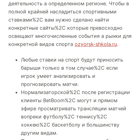
деятельность а определенном регионе. Чтобы в
полной крайней насладиться спортивными
ставками%2C вам нужно сделано найти
конкретные сайты%2C которые превосходно
освещают многочисленные события а рынки для
конкретной видов спорта
ozyorsk-shkola.ru
.
Любые ставки на спорт будут приносить
барыши только в том случае%2C если
игрок умеет анализировать и
прогнозировать матчи.
Нормализаторской%2C после регистрации
клиенты BetBoom%2C могут и прямом
эфире просматривать трансляции матчей
вопреки футболу%2C теннису%2C
хоккею%2C баскетболу и большинству
другим видам.