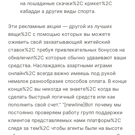
на лошадиные скачки%2C крикет%2C
кабадди а другие виды спорта.
Эти рекламные акции — другой из лучших
вещи%2C с помощью которых вы можете
оживить свой захватывающий житейский
ставок%2C требуя привлекательных бонусов на
обналичил%2C которые обычно удваивают ваши
средства. Наслаждаясь азартными играми
онлайн%2C всегда важно имеешь под рукой
немалое разнообразие способов оплата. В конце
конце%2C вы никогда не знаете%2C когда вы
сделать быстрый логичный средств или как
пополнить свой счет.” “[newline]Вот почему мы
постоянно проверяем работу групп поддержки
клиентов представляемых нами платформ%2C
следя за тем%2C чтобы агенты были на высоте