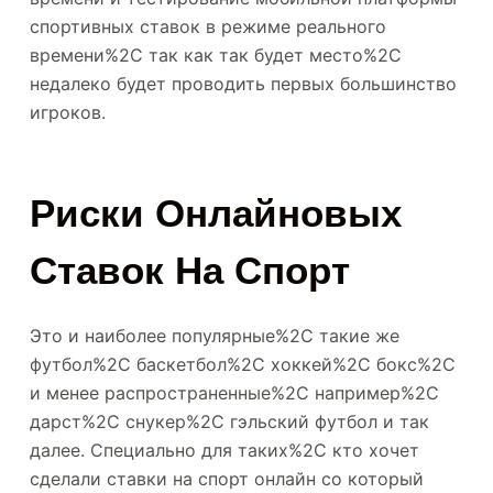
спортивных ставок в режиме реального
времени%2C так как так будет место%2C
недалеко будет проводить первых большинство
игроков.
Риски Онлайновых
Ставок На Спорт
Это и наиболее популярные%2C такие же
футбол%2C баскетбол%2C хоккей%2C бокс%2C
и менее распространенные%2C например%2C
дарст%2C снукер%2C гэльский футбол и так
далее. Специально для таких%2C кто хочет
сделали ставки на спорт онлайн со который