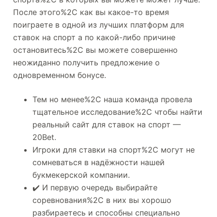
После этого%2C как вы какое-то время
поиграете в одной из лучших платформ для
ставок на спорт а по какой-либо причине
остановитесь%2C вы можете совершенно
неожиданно получить предложение о
одновременном бонусе.
Тем но менее%2C наша команда провела
тщательное исследование%2C чтобы найти
реальный сайт для ставок на спорт —
20Bet.
Игроки для ставки на спорт%2C могут не
сомневаться в надёжности нашей
букмекерской компании.
✔️ И первую очередь выбирайте
соревнования%2C в них вы хорошо
разбираетесь и способны специально