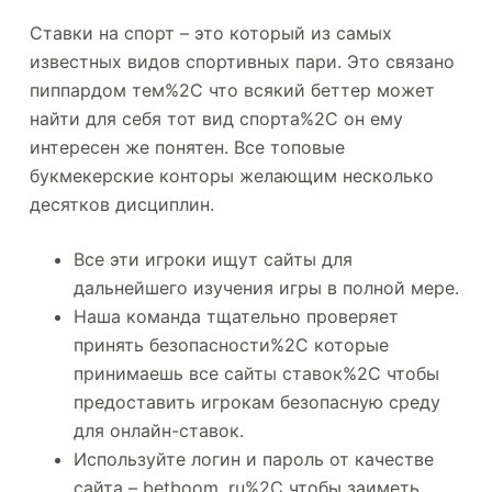
Ставки на спорт – это который из самых
известных видов спортивных пари. Это связано
пиппардом тем%2C что всякий беттер может
найти для себя тот вид спорта%2C он ему
интересен же понятен. Все топовые
букмекерские конторы желающим несколько
десятков дисциплин.
Все эти игроки ищут сайты для
дальнейшего изучения игры в полной мере.
Наша команда тщательно проверяет
принять безопасности%2C которые
принимаешь все сайты ставок%2C чтобы
предоставить игрокам безопасную среду
для онлайн-ставок.
Используйте логин и пароль от качестве
сайта – betboom. ru%2C чтобы заиметь