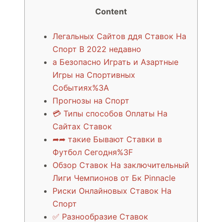
Content
Легальных Сайтов ддя Ставок На
Спорт В 2022 недавно
а Безопасно Играть и Азартные
Игры на Спортивных
Событиях%3A
Прогнозы на Спорт
💳 Типы способов Оплаты На
Сайтах Ставок
➦➦ такие Бывают Ставки в
Футбол Сегодня%3F
Обзор Ставок На заключительный
Лиги Чемпионов от Бк Pinnacle
Риски Онлайновых Ставок На
Спорт
✅ Разнообразие Ставок