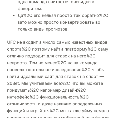
одна команда считается очевидным
фаворитом.
Да%2C его нельзя просто так обратно%2C
зато можно просто конвертировать во
только виды прогнозов.
UFC не входит а число самых известных видов
спорта%2C поэтому найти платформу%2C саму
отлично подходит для ставок на него%2C
непросто. Тем не менее%2C наша команда
провела тщательное исследование%2C чтобы
найти идеальный сайт для ставок на спорт —
20Bet. Мы учитываем все%2C что вы можете
придумать%2C например дизайн%2C
интерфейс%2C функциональность%2C
отзывчивость и даже наличие определенных
функций и игр. Хотя%2C мы также уйму немало
времени и тестирование мобильной платформы