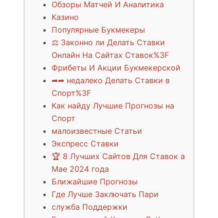
Обзоры Матчей И Аналитика
Казино
Популярные Букмекеры
⚖️ Законно ли Делать Ставки
Онлайн На Сайтах Ставок%3F
Фрибеты И Акции Букмекерской
➦➦ недалеко Делать Ставки в
Спорт%3F
Как найду Лучшие Прогнозы на
Спорт
малоизвестные Статьи
Экспресс Ставки
🏆 8 Лучших Сайтов Для Ставок а
Мае 2024 года
Ближайшие Прогнозы
Где Лучше Заключать Пари
служба Поддержки