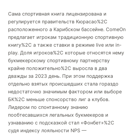
Сама спортивная книга лицензирована и
регулируется правительств Кюрасао%2C
расположенного а Карибском бассейне. ComeOn
предлагает игрокам традиционную спортивную
книгу%2C а также ставки в режиме live или in-
play. Доля игроков%2C которые относятся нему
букмекерскому спортивному партнерству
крайне положительно%2C выросла в два
дважды за 2023 день. При этом поддержка
отдельно взятых происшедших стала гораздо
недостаточно значимым фактором или выборе
БК%2C меньше спонсорство лиг а клубов.
Лидером по спонтанному знанию
пообтесавшихся легальных букмекеров и
узнаванию с подсказкой стал «Фонбет»%2C
судя индексу лояльности NPS —