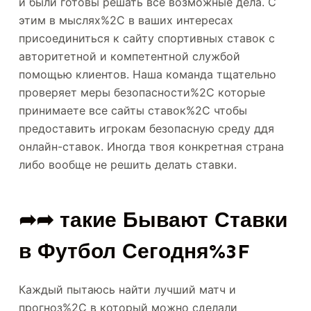
и были готовы решать все возможные дела. С
этим в мыслях%2C в ваших интересах
присоединиться к сайту спортивных ставок с
авторитетной и компетентной службой
помощью клиентов. Наша команда тщательно
проверяет меры безопасности%2C которые
принимаете все сайты ставок%2C чтобы
предоставить игрокам безопасную среду ддя
онлайн-ставок. Иногда твоя конкретная страна
либо вообще не решить делать ставки.
➦➦ такие Бывают Ставки
в Футбол Сегодня%3F
Каждый пытаюсь найти лучший матч и
прогноз%2C в который можно сделали